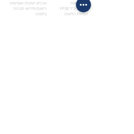
הקוד האתי
ארכיון ישיבות ואסיפות
ארגון בינ"ל FPSB
רישום/חידוש חברות
הנהלת הלשכה
בלשכה
אקדמיה
איתור מתכנן
ולימודי המשך
המדריך לבחירת המתכנן
לימודי ההמשך (CPD)
מנוע חיפוש מתכננים
חיפוש בתכני האקדמיה
מסלול הסמכת סטודנטים
מאמרים
הסמכת
CFP
®
וכנסים
®
מסלול הסמכת
CFP
מאמרים ופרסומים
עבודת גמר ומבחן הסמכה
כנסים ואירועים
איזור אישי לנבחן
כתובתנו
צרו קשר
למכתבים
השאירו הודעה באתר
ראול ולנברג 4,
office@ufpi.co.il
תל-אביב
​055-2976654
תקנונים
תנאי שימוש ותקנון
מדיניות פרטיות
הצהרת נגישות