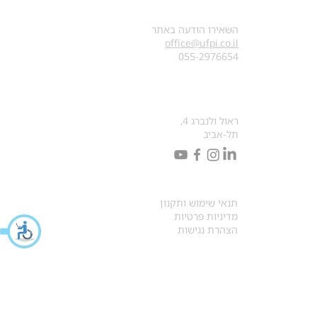
צרו קשר
השאירו הודעה באתר
office@ufpi.co.il
​055-2976654
כתובתנו למכתבים
ראול ולנברג 4,
תל-אביב
תקנונים
תנאי שימוש ותקנון
מדיניות פרטיות
הצהרת נגישות