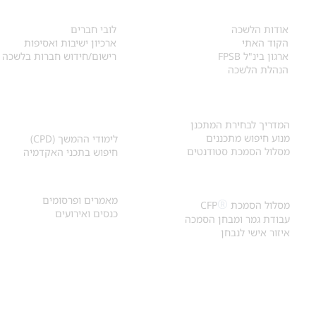
אודות
לחברי הלשכה
​אודות הלשכה
לובי חברים
הקוד האתי
ארכיון ישיבות ואסיפות
ארגון בינ"ל FPSB
רישום/חידוש חברות בלשכה
הנהלת הלשכה
אקדמיה ולימודי
איתור מתכנן
המשך
המדריך לבחירת המתכנן
מנוע חיפוש מתכננים
לימודי ההמשך (CPD)
מסלול הסמכת סטודנטים
חיפוש בתכני האקדמיה
מאמרים וכנסים
הסמכת
CFP
®
מאמרים ופרסומים
®
מסלול הסמכת
CFP
כנסים ואירועים
עבודת גמר ומבחן הסמכה
איזור אישי לנבחן