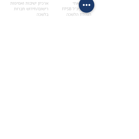
הקוד האתי
ארכיון ישיבות ואסיפות
ארגון בינ"ל FPSB
רישום/חידוש חברות
הנהלת הלשכה
בלשכה
אקדמיה
איתור מתכנן
ולימודי המשך
המדריך לבחירת המתכנן
לימודי ההמשך (CPD)
מנוע חיפוש מתכננים
חיפוש בתכני האקדמיה
מסלול הסמכת סטודנטים
מאמרים
הסמכת
CFP
®
וכנסים
®
מסלול הסמכת
CFP
מאמרים ופרסומים
עבודת גמר ומבחן הסמכה
כנסים ואירועים
איזור אישי לנבחן
כתובתנו
צרו קשר
למכתבים
השאירו הודעה באתר
ראול ולנברג 4,
office@ufpi.co.il
תל-אביב
​055-2976654
תקנונים
תנאי שימוש ותקנון
מדיניות פרטיות
הצהרת נגישות