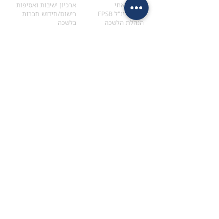
הקוד האתי
ארכיון ישיבות ואסיפות
ארגון בינ"ל FPSB
רישום/חידוש חברות
הנהלת הלשכה
בלשכה
אקדמיה
איתור מתכנן
ולימודי המשך
המדריך לבחירת המתכנן
לימודי ההמשך (CPD)
מנוע חיפוש מתכננים
חיפוש בתכני האקדמיה
מסלול הסמכת סטודנטים
מאמרים
הסמכת
CFP
®
וכנסים
®
מסלול הסמכת
CFP
מאמרים ופרסומים
עבודת גמר ומבחן הסמכה
כנסים ואירועים
איזור אישי לנבחן
כתובתנו
צרו קשר
למכתבים
השאירו הודעה באתר
ראול ולנברג 4,
office@ufpi.co.il
תל-אביב
​055-2976654
תקנונים
תנאי שימוש ותקנון
מדיניות פרטיות
הצהרת נגישות