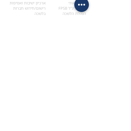
הקוד האתי
ארכיון ישיבות ואסיפות
ארגון בינ"ל FPSB
רישום/חידוש חברות
הנהלת הלשכה
בלשכה
אקדמיה
איתור מתכנן
ולימודי המשך
המדריך לבחירת המתכנן
לימודי ההמשך (CPD)
מנוע חיפוש מתכננים
חיפוש בתכני האקדמיה
מסלול הסמכת סטודנטים
מאמרים
הסמכת
CFP
®
וכנסים
®
מסלול הסמכת
CFP
מאמרים ופרסומים
עבודת גמר ומבחן הסמכה
כנסים ואירועים
איזור אישי לנבחן
כתובתנו
צרו קשר
למכתבים
השאירו הודעה באתר
ראול ולנברג 4,
office@ufpi.co.il
תל-אביב
​055-2976654
תקנונים
תנאי שימוש ותקנון
מדיניות פרטיות
הצהרת נגישות