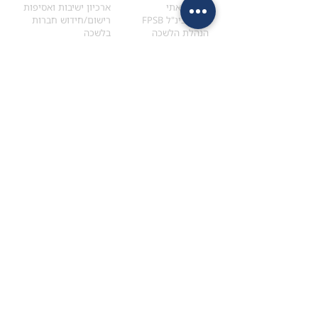
הקוד האתי
ארכיון ישיבות ואסיפות
ארגון בינ"ל FPSB
רישום/חידוש חברות
הנהלת הלשכה
בלשכה
אקדמיה
איתור מתכנן
ולימודי המשך
המדריך לבחירת המתכנן
לימודי ההמשך (CPD)
מנוע חיפוש מתכננים
חיפוש בתכני האקדמיה
מסלול הסמכת סטודנטים
מאמרים
הסמכת
CFP
®
וכנסים
®
מסלול הסמכת
CFP
מאמרים ופרסומים
עבודת גמר ומבחן הסמכה
כנסים ואירועים
איזור אישי לנבחן
כתובתנו
צרו קשר
למכתבים
השאירו הודעה באתר
ראול ולנברג 4,
office@ufpi.co.il
תל-אביב
​055-2976654
תקנונים
תנאי שימוש ותקנון
מדיניות פרטיות
הצהרת נגישות