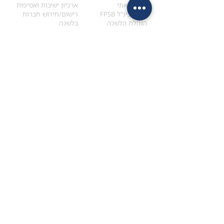
הקוד האתי
ארכיון ישיבות ואסיפות
ארגון בינ"ל FPSB
רישום/חידוש חברות
הנהלת הלשכה
בלשכה
אקדמיה
איתור מתכנן
ולימודי המשך
המדריך לבחירת המתכנן
לימודי ההמשך (CPD)
מנוע חיפוש מתכננים
חיפוש בתכני האקדמיה
מסלול הסמכת סטודנטים
מאמרים
הסמכת
CFP
®
וכנסים
®
מסלול הסמכת
CFP
מאמרים ופרסומים
עבודת גמר ומבחן הסמכה
כנסים ואירועים
איזור אישי לנבחן
כתובתנו
צרו קשר
למכתבים
השאירו הודעה באתר
ראול ולנברג 4,
office@ufpi.co.il
תל-אביב
​055-2976654
תקנונים
תנאי שימוש ותקנון
מדיניות פרטיות
הצהרת נגישות