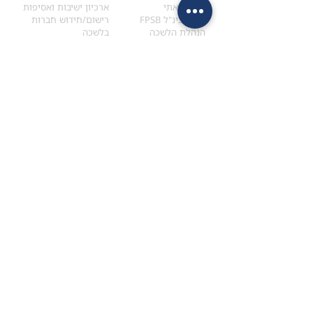
הקוד האתי
ארכיון ישיבות ואסיפות
ארגון בינ"ל FPSB
רישום/חידוש חברות
הנהלת הלשכה
בלשכה
אקדמיה
איתור מתכנן
ולימודי המשך
המדריך לבחירת המתכנן
לימודי ההמשך (CPD)
מנוע חיפוש מתכננים
חיפוש בתכני האקדמיה
מסלול הסמכת סטודנטים
מאמרים
הסמכת
CFP
®
וכנסים
®
מסלול הסמכת
CFP
מאמרים ופרסומים
עבודת גמר ומבחן הסמכה
כנסים ואירועים
איזור אישי לנבחן
כתובתנו
צרו קשר
למכתבים
השאירו הודעה באתר
ראול ולנברג 4,
office@ufpi.co.il
תל-אביב
​055-2976654
תקנונים
תנאי שימוש ותקנון
מדיניות פרטיות
הצהרת נגישות