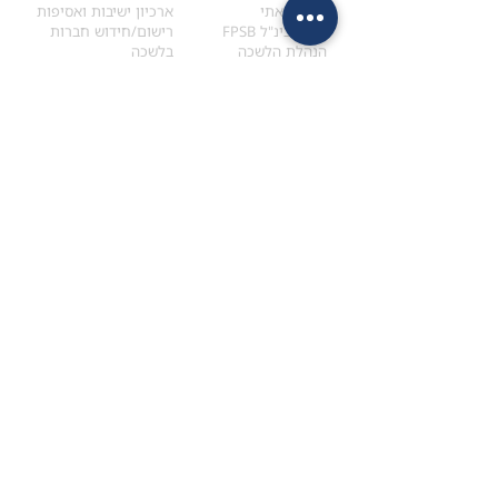
הקוד האתי
ארכיון ישיבות ואסיפות
ארגון בינ"ל FPSB
רישום/חידוש חברות
הנהלת הלשכה
בלשכה
אקדמיה
איתור מתכנן
ולימודי המשך
המדריך לבחירת המתכנן
לימודי ההמשך (CPD)
מנוע חיפוש מתכננים
חיפוש בתכני האקדמיה
מסלול הסמכת סטודנטים
מאמרים
הסמכת
CFP
®
וכנסים
®
מסלול הסמכת
CFP
מאמרים ופרסומים
עבודת גמר ומבחן הסמכה
כנסים ואירועים
איזור אישי לנבחן
כתובתנו
צרו קשר
למכתבים
השאירו הודעה באתר
ראול ולנברג 4,
office@ufpi.co.il
תל-אביב
​055-2976654
תקנונים
תנאי שימוש ותקנון
מדיניות פרטיות
הצהרת נגישות