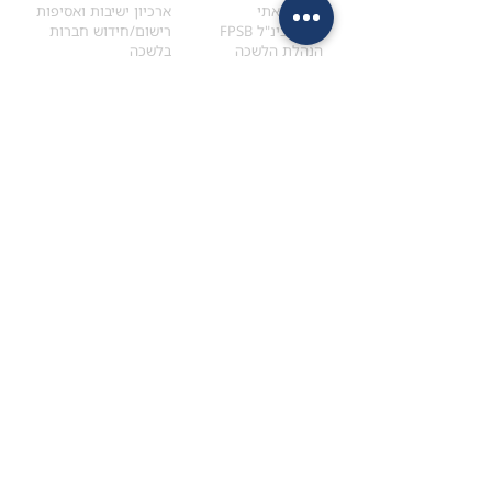
הקוד האתי
ארכיון ישיבות ואסיפות
ארגון בינ"ל FPSB
רישום/חידוש חברות
הנהלת הלשכה
בלשכה
אקדמיה
איתור מתכנן
ולימודי המשך
המדריך לבחירת המתכנן
לימודי ההמשך (CPD)
מנוע חיפוש מתכננים
חיפוש בתכני האקדמיה
מסלול הסמכת סטודנטים
מאמרים
הסמכת
CFP
®
וכנסים
®
מסלול הסמכת
CFP
מאמרים ופרסומים
עבודת גמר ומבחן הסמכה
כנסים ואירועים
איזור אישי לנבחן
כתובתנו
צרו קשר
למכתבים
השאירו הודעה באתר
ראול ולנברג 4,
office@ufpi.co.il
תל-אביב
​055-2976654
תקנונים
תנאי שימוש ותקנון
מדיניות פרטיות
הצהרת נגישות