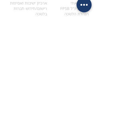
הקוד האתי
ארכיון ישיבות ואסיפות
ארגון בינ"ל FPSB
רישום/חידוש חברות
הנהלת הלשכה
בלשכה
אקדמיה
איתור מתכנן
ולימודי המשך
המדריך לבחירת המתכנן
לימודי ההמשך (CPD)
מנוע חיפוש מתכננים
חיפוש בתכני האקדמיה
מסלול הסמכת סטודנטים
מאמרים
הסמכת
CFP
®
וכנסים
®
מסלול הסמכת
CFP
מאמרים ופרסומים
עבודת גמר ומבחן הסמכה
כנסים ואירועים
איזור אישי לנבחן
כתובתנו
צרו קשר
למכתבים
השאירו הודעה באתר
ראול ולנברג 4,
office@ufpi.co.il
תל-אביב
​055-2976654
תקנונים
תנאי שימוש ותקנון
מדיניות פרטיות
הצהרת נגישות