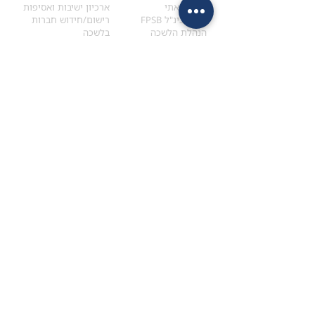
הקוד האתי
ארכיון ישיבות ואסיפות
ארגון בינ"ל FPSB
רישום/חידוש חברות
הנהלת הלשכה
בלשכה
אקדמיה
איתור מתכנן
ולימודי המשך
המדריך לבחירת המתכנן
לימודי ההמשך (CPD)
מנוע חיפוש מתכננים
חיפוש בתכני האקדמיה
מסלול הסמכת סטודנטים
מאמרים
הסמכת
CFP
®
וכנסים
®
מסלול הסמכת
CFP
מאמרים ופרסומים
עבודת גמר ומבחן הסמכה
כנסים ואירועים
איזור אישי לנבחן
כתובתנו
צרו קשר
למכתבים
השאירו הודעה באתר
ראול ולנברג 4,
office@ufpi.co.il
תל-אביב
​055-2976654
תקנונים
תנאי שימוש ותקנון
מדיניות פרטיות
הצהרת נגישות