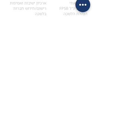
הקוד האתי
ארכיון ישיבות ואסיפות
ארגון בינ"ל FPSB
רישום/חידוש חברות
הנהלת הלשכה
בלשכה
אקדמיה
איתור מתכנן
ולימודי המשך
המדריך לבחירת המתכנן
לימודי ההמשך (CPD)
מנוע חיפוש מתכננים
חיפוש בתכני האקדמיה
מסלול הסמכת סטודנטים
מאמרים
הסמכת
CFP
®
וכנסים
®
מסלול הסמכת
CFP
מאמרים ופרסומים
עבודת גמר ומבחן הסמכה
כנסים ואירועים
איזור אישי לנבחן
כתובתנו
צרו קשר
למכתבים
השאירו הודעה באתר
ראול ולנברג 4,
office@ufpi.co.il
תל-אביב
​055-2976654
תקנונים
תנאי שימוש ותקנון
מדיניות פרטיות
הצהרת נגישות