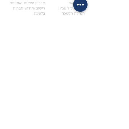
הקוד האתי
ארכיון ישיבות ואסיפות
ארגון בינ"ל FPSB
רישום/חידוש חברות
הנהלת הלשכה
בלשכה
אקדמיה
איתור מתכנן
ולימודי המשך
המדריך לבחירת המתכנן
לימודי ההמשך (CPD)
מנוע חיפוש מתכננים
חיפוש בתכני האקדמיה
מסלול הסמכת סטודנטים
מאמרים
הסמכת
CFP
®
וכנסים
®
מסלול הסמכת
CFP
מאמרים ופרסומים
עבודת גמר ומבחן הסמכה
כנסים ואירועים
איזור אישי לנבחן
כתובתנו
צרו קשר
למכתבים
השאירו הודעה באתר
ראול ולנברג 4,
office@ufpi.co.il
תל-אביב
​055-2976654
תקנונים
תנאי שימוש ותקנון
מדיניות פרטיות
הצהרת נגישות