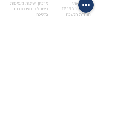
הקוד האתי
ארכיון ישיבות ואסיפות
ארגון בינ"ל FPSB
רישום/חידוש חברות
הנהלת הלשכה
בלשכה
אקדמיה
איתור מתכנן
ולימודי המשך
המדריך לבחירת המתכנן
לימודי ההמשך (CPD)
מנוע חיפוש מתכננים
חיפוש בתכני האקדמיה
מסלול הסמכת סטודנטים
מאמרים
הסמכת
CFP
®
וכנסים
®
מסלול הסמכת
CFP
מאמרים ופרסומים
עבודת גמר ומבחן הסמכה
כנסים ואירועים
איזור אישי לנבחן
כתובתנו
צרו קשר
למכתבים
השאירו הודעה באתר
ראול ולנברג 4,
office@ufpi.co.il
תל-אביב
​055-2976654
תקנונים
תנאי שימוש ותקנון
מדיניות פרטיות
הצהרת נגישות