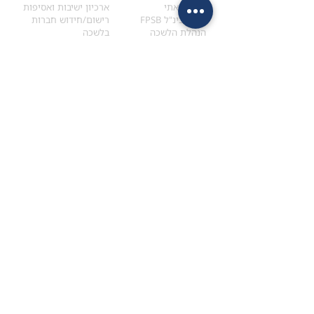
הקוד האתי
ארכיון ישיבות ואסיפות
ארגון בינ"ל FPSB
רישום/חידוש חברות
הנהלת הלשכה
בלשכה
אקדמיה
איתור מתכנן
ולימודי המשך
המדריך לבחירת המתכנן
לימודי ההמשך (CPD)
מנוע חיפוש מתכננים
חיפוש בתכני האקדמיה
מסלול הסמכת סטודנטים
מאמרים
הסמכת
CFP
®
וכנסים
®
מסלול הסמכת
CFP
מאמרים ופרסומים
עבודת גמר ומבחן הסמכה
כנסים ואירועים
איזור אישי לנבחן
כתובתנו
צרו קשר
למכתבים
השאירו הודעה באתר
ראול ולנברג 4,
office@ufpi.co.il
תל-אביב
​055-2976654
תקנונים
תנאי שימוש ותקנון
מדיניות פרטיות
הצהרת נגישות