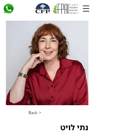
< Back
נתי לויט