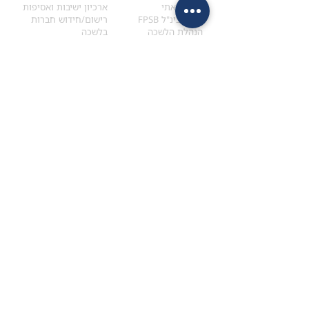
הקוד האתי
ארכיון ישיבות ואסיפות
ארגון בינ"ל FPSB
רישום/חידוש חברות
הנהלת הלשכה
בלשכה
אקדמיה
איתור מתכנן
ולימודי המשך
המדריך לבחירת המתכנן
לימודי ההמשך (CPD)
מנוע חיפוש מתכננים
חיפוש בתכני האקדמיה
מסלול הסמכת סטודנטים
מאמרים
הסמכת
CFP
®
וכנסים
®
מסלול הסמכת
CFP
מאמרים ופרסומים
עבודת גמר ומבחן הסמכה
כנסים ואירועים
איזור אישי לנבחן
כתובתנו
צרו קשר
למכתבים
השאירו הודעה באתר
ראול ולנברג 4,
office@ufpi.co.il
תל-אביב
​055-2976654
תקנונים
תנאי שימוש ותקנון
מדיניות פרטיות
הצהרת נגישות