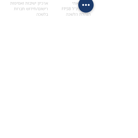
הקוד האתי
ארכיון ישיבות ואסיפות
ארגון בינ"ל FPSB
רישום/חידוש חברות
הנהלת הלשכה
בלשכה
אקדמיה
איתור מתכנן
ולימודי המשך
המדריך לבחירת המתכנן
לימודי ההמשך (CPD)
מנוע חיפוש מתכננים
חיפוש בתכני האקדמיה
מסלול הסמכת סטודנטים
מאמרים
הסמכת
CFP
®
וכנסים
®
מסלול הסמכת
CFP
מאמרים ופרסומים
עבודת גמר ומבחן הסמכה
כנסים ואירועים
איזור אישי לנבחן
כתובתנו
צרו קשר
למכתבים
השאירו הודעה באתר
ראול ולנברג 4,
office@ufpi.co.il
תל-אביב
​055-2976654
תקנונים
תנאי שימוש ותקנון
מדיניות פרטיות
הצהרת נגישות