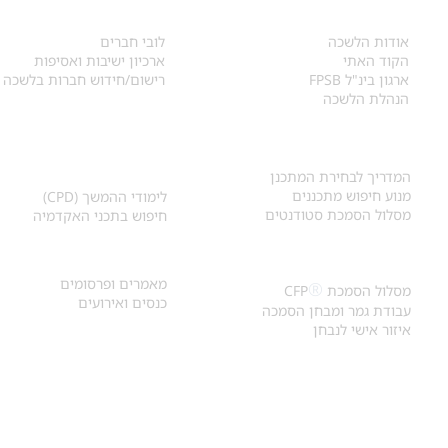
אודות
לחברי הלשכה
​אודות הלשכה
לובי חברים
הקוד האתי
ארכיון ישיבות ואסיפות
ארגון בינ"ל FPSB
רישום/חידוש חברות בלשכה
הנהלת הלשכה
אקדמיה ולימודי
איתור מתכנן
המשך
המדריך לבחירת המתכנן
מנוע חיפוש מתכננים
לימודי ההמשך (CPD)
מסלול הסמכת סטודנטים
חיפוש בתכני האקדמיה
מאמרים וכנסים
הסמכת
CFP
®
מאמרים ופרסומים
®
מסלול הסמכת
CFP
כנסים ואירועים
עבודת גמר ומבחן הסמכה
איזור אישי לנבחן