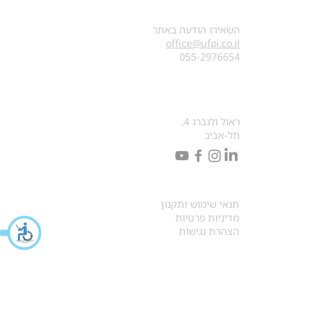
צרו קשר
השאירו הודעה באתר
office@ufpi.co.il
​055-2976654
כתובתנו למכתבים
ראול ולנברג 4,
תל-אביב
תקנונים
תנאי שימוש ותקנון
מדיניות פרטיות
הצהרת נגישות