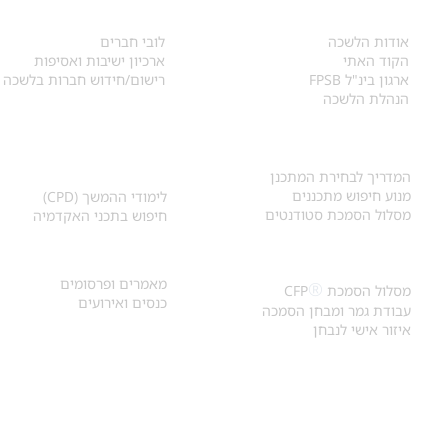
אודות
לחברי הלשכה
​אודות הלשכה
לובי חברים
הקוד האתי
ארכיון ישיבות ואסיפות
ארגון בינ"ל FPSB
רישום/חידוש חברות בלשכה
הנהלת הלשכה
אקדמיה ולימודי
איתור מתכנן
המשך
המדריך לבחירת המתכנן
מנוע חיפוש מתכננים
לימודי ההמשך (CPD)
מסלול הסמכת סטודנטים
חיפוש בתכני האקדמיה
מאמרים וכנסים
הסמכת
CFP
®
מאמרים ופרסומים
®
מסלול הסמכת
CFP
כנסים ואירועים
עבודת גמר ומבחן הסמכה
איזור אישי לנבחן