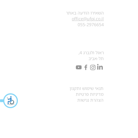
צרו קשר
השאירו הודעה באתר
office@ufpi.co.il
​055-2976654
כתובתנו למכתבים
ראול ולנברג 4,
תל-אביב
תקנונים
תנאי שימוש ותקנון
מדיניות פרטיות
הצהרת נגישות