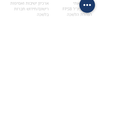
הקוד האתי
ארכיון ישיבות ואסיפות
ארגון בינ"ל FPSB
רישום/חידוש חברות
הנהלת הלשכה
בלשכה
אקדמיה
איתור מתכנן
ולימודי המשך
המדריך לבחירת המתכנן
לימודי ההמשך (CPD)
מנוע חיפוש מתכננים
חיפוש בתכני האקדמיה
מסלול הסמכת סטודנטים
מאמרים
הסמכת
CFP
®
וכנסים
®
מסלול הסמכת
CFP
מאמרים ופרסומים
עבודת גמר ומבחן הסמכה
כנסים ואירועים
איזור אישי לנבחן
כתובתנו
צרו קשר
למכתבים
השאירו הודעה באתר
ראול ולנברג 4,
office@ufpi.co.il
תל-אביב
​055-2976654
תקנונים
תנאי שימוש ותקנון
מדיניות פרטיות
הצהרת נגישות