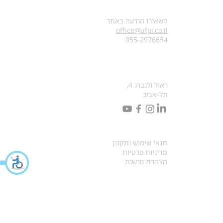
צרו קשר
השאירו הודעה באתר
office@ufpi.co.il
​055-2976654
כתובתנו למכתבים
ראול ולנברג 4,
תל-אביב
תקנונים
תנאי שימוש ותקנון
מדיניות פרטיות
הצהרת נגישות