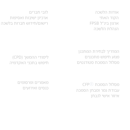
אודות
לחברי הלשכה
​אודות הלשכה
לובי חברים
הקוד האתי
ארכיון ישיבות ואסיפות
ארגון בינ"ל FPSB
רישום/חידוש חברות בלשכה
הנהלת הלשכה
אקדמיה ולימודי
איתור מתכנן
המשך
המדריך לבחירת המתכנן
מנוע חיפוש מתכננים
לימודי ההמשך (CPD)
מסלול הסמכת סטודנטים
חיפוש בתכני האקדמיה
מאמרים וכנסים
הסמכת
CFP
®
מאמרים ופרסומים
®
מסלול הסמכת
CFP
כנסים ואירועים
עבודת גמר ומבחן הסמכה
איזור אישי לנבחן