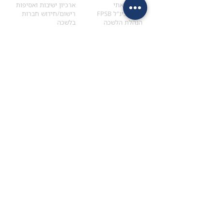
הקוד האתי
ארכיון ישיבות ואסיפות
ארגון בינ"ל FPSB
רישום/חידוש חברות
הנהלת הלשכה
בלשכה
אקדמיה
איתור מתכנן
ולימודי המשך
המדריך לבחירת המתכנן
לימודי ההמשך (CPD)
מנוע חיפוש מתכננים
חיפוש בתכני האקדמיה
מסלול הסמכת סטודנטים
מאמרים
הסמכת
CFP
®
וכנסים
®
מסלול הסמכת
CFP
מאמרים ופרסומים
עבודת גמר ומבחן הסמכה
כנסים ואירועים
איזור אישי לנבחן
כתובתנו
צרו קשר
למכתבים
השאירו הודעה באתר
ראול ולנברג 4,
office@ufpi.co.il
תל-אביב
​055-2976654
תקנונים
תנאי שימוש ותקנון
מדיניות פרטיות
הצהרת נגישות