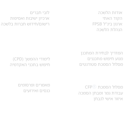
אודות
לחברי הלשכה
​אודות הלשכה
לובי חברים
הקוד האתי
ארכיון ישיבות ואסיפות
ארגון בינ"ל FPSB
רישום/חידוש חברות בלשכה
הנהלת הלשכה
אקדמיה ולימודי
איתור מתכנן
המשך
המדריך לבחירת המתכנן
מנוע חיפוש מתכננים
לימודי ההמשך (CPD)
מסלול הסמכת סטודנטים
חיפוש בתכני האקדמיה
מאמרים וכנסים
הסמכת
CFP
®
מאמרים ופרסומים
®
מסלול הסמכת
CFP
כנסים ואירועים
עבודת גמר ומבחן הסמכה
איזור אישי לנבחן