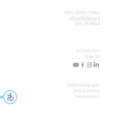
צרו קשר
השאירו הודעה באתר
office@ufpi.co.il
​055-2976654
כתובתנו למכתבים
ראול ולנברג 4,
תל-אביב
תקנונים
תנאי שימוש ותקנון
מדיניות פרטיות
הצהרת נגישות