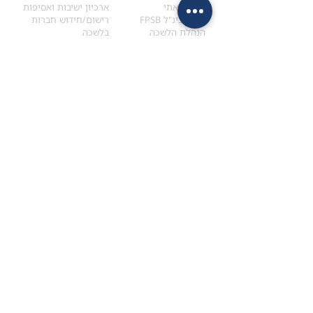
הקוד האתי
ארכיון ישיבות ואסיפות
ארגון בינ"ל FPSB
רישום/חידוש חברות
הנהלת הלשכה
בלשכה
אקדמיה
איתור מתכנן
ולימודי המשך
המדריך לבחירת המתכנן
לימודי ההמשך (CPD)
מנוע חיפוש מתכננים
חיפוש בתכני האקדמיה
מסלול הסמכת סטודנטים
מאמרים
הסמכת
CFP
®
וכנסים
®
מסלול הסמכת
CFP
מאמרים ופרסומים
עבודת גמר ומבחן הסמכה
כנסים ואירועים
איזור אישי לנבחן
כתובתנו
צרו קשר
למכתבים
השאירו הודעה באתר
ראול ולנברג 4,
office@ufpi.co.il
תל-אביב
​055-2976654
תקנונים
תנאי שימוש ותקנון
מדיניות פרטיות
הצהרת נגישות