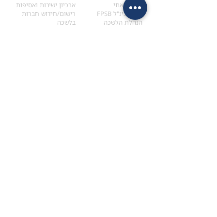
הקוד האתי
ארכיון ישיבות ואסיפות
ארגון בינ"ל FPSB
רישום/חידוש חברות
הנהלת הלשכה
בלשכה
אקדמיה
איתור מתכנן
ולימודי המשך
המדריך לבחירת המתכנן
לימודי ההמשך (CPD)
מנוע חיפוש מתכננים
חיפוש בתכני האקדמיה
מסלול הסמכת סטודנטים
מאמרים
הסמכת
CFP
®
וכנסים
®
מסלול הסמכת
CFP
מאמרים ופרסומים
עבודת גמר ומבחן הסמכה
כנסים ואירועים
איזור אישי לנבחן
כתובתנו
צרו קשר
למכתבים
השאירו הודעה באתר
ראול ולנברג 4,
office@ufpi.co.il
תל-אביב
​055-2976654
תקנונים
תנאי שימוש ותקנון
מדיניות פרטיות
הצהרת נגישות