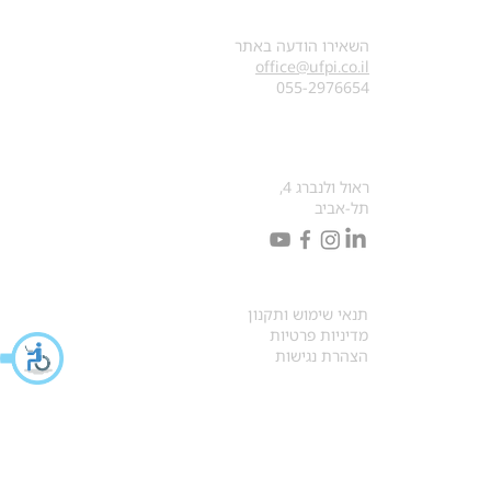
צרו קשר
השאירו הודעה באתר
office@ufpi.co.il
​055-2976654
כתובתנו למכתבים
ראול ולנברג 4,
תל-אביב
תקנונים
תנאי שימוש ותקנון
מדיניות פרטיות
הצהרת נגישות