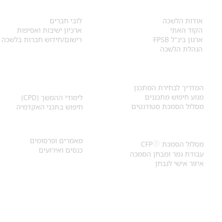
אודות
לחברי הלשכה
​אודות הלשכה
לובי חברים
הקוד האתי
ארכיון ישיבות ואסיפות
ארגון בינ"ל FPSB
רישום/חידוש חברות בלשכה
הנהלת הלשכה
אקדמיה ולימודי
איתור מתכנן
המשך
המדריך לבחירת המתכנן
מנוע חיפוש מתכננים
לימודי ההמשך (CPD)
מסלול הסמכת סטודנטים
חיפוש בתכני האקדמיה
מאמרים וכנסים
הסמכת
CFP
®
מאמרים ופרסומים
®
מסלול הסמכת
CFP
כנסים ואירועים
עבודת גמר ומבחן הסמכה
איזור אישי לנבחן