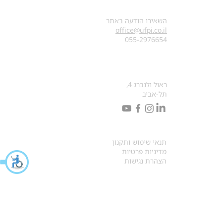
צרו קשר
השאירו הודעה באתר
office@ufpi.co.il
​055-2976654
כתובתנו למכתבים
ראול ולנברג 4,
תל-אביב
תקנונים
תנאי שימוש ותקנון
מדיניות פרטיות
הצהרת נגישות