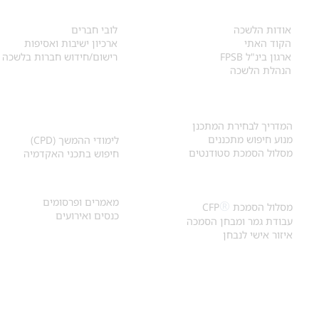
אודות
לחברי הלשכה
​אודות הלשכה
לובי חברים
הקוד האתי
ארכיון ישיבות ואסיפות
ארגון בינ"ל FPSB
רישום/חידוש חברות בלשכה
הנהלת הלשכה
אקדמיה ולימודי
איתור מתכנן
המשך
המדריך לבחירת המתכנן
מנוע חיפוש מתכננים
לימודי ההמשך (CPD)
מסלול הסמכת סטודנטים
חיפוש בתכני האקדמיה
מאמרים וכנסים
הסמכת
CFP
®
מאמרים ופרסומים
®
מסלול הסמכת
CFP
כנסים ואירועים
עבודת גמר ומבחן הסמכה
איזור אישי לנבחן