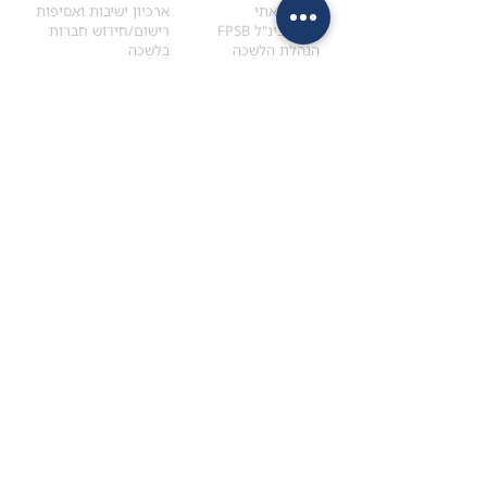
הקוד האתי
ארכיון ישיבות ואסיפות
ארגון בינ"ל FPSB
רישום/חידוש חברות
הנהלת הלשכה
בלשכה
אקדמיה
איתור מתכנן
ולימודי המשך
המדריך לבחירת המתכנן
לימודי ההמשך (CPD)
מנוע חיפוש מתכננים
חיפוש בתכני האקדמיה
מסלול הסמכת סטודנטים
מאמרים
הסמכת
CFP
®
וכנסים
®
מסלול הסמכת
CFP
מאמרים ופרסומים
עבודת גמר ומבחן הסמכה
כנסים ואירועים
איזור אישי לנבחן
כתובתנו
צרו קשר
למכתבים
השאירו הודעה באתר
ראול ולנברג 4,
office@ufpi.co.il
תל-אביב
​055-2976654
תקנונים
תנאי שימוש ותקנון
מדיניות פרטיות
הצהרת נגישות