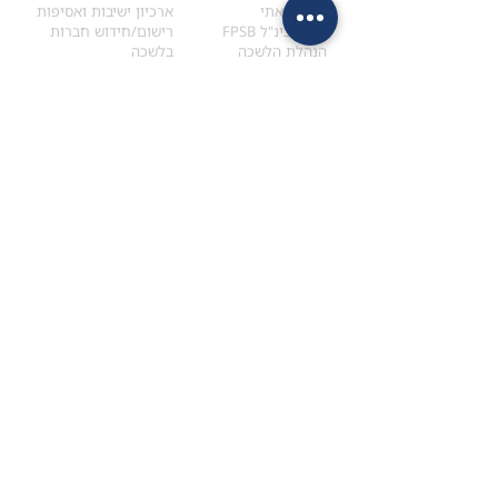
הקוד האתי
ארכיון ישיבות ואסיפות
ארגון בינ"ל FPSB
רישום/חידוש חברות
הנהלת הלשכה
בלשכה
אקדמיה
איתור מתכנן
ולימודי המשך
המדריך לבחירת המתכנן
לימודי ההמשך (CPD)
מנוע חיפוש מתכננים
חיפוש בתכני האקדמיה
מסלול הסמכת סטודנטים
מאמרים
הסמכת
CFP
®
וכנסים
®
מסלול הסמכת
CFP
מאמרים ופרסומים
עבודת גמר ומבחן הסמכה
כנסים ואירועים
איזור אישי לנבחן
כתובתנו
צרו קשר
למכתבים
השאירו הודעה באתר
ראול ולנברג 4,
office@ufpi.co.il
תל-אביב
​055-2976654
תקנונים
תנאי שימוש ותקנון
מדיניות פרטיות
הצהרת נגישות