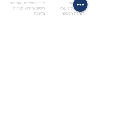
הקוד האתי
ארכיון ישיבות ואסיפות
ארגון בינ"ל FPSB
רישום/חידוש חברות
הנהלת הלשכה
בלשכה
אקדמיה
איתור מתכנן
ולימודי המשך
המדריך לבחירת המתכנן
לימודי ההמשך (CPD)
מנוע חיפוש מתכננים
חיפוש בתכני האקדמיה
מסלול הסמכת סטודנטים
מאמרים
הסמכת
CFP
®
וכנסים
®
מסלול הסמכת
CFP
מאמרים ופרסומים
עבודת גמר ומבחן הסמכה
כנסים ואירועים
איזור אישי לנבחן
כתובתנו
צרו קשר
למכתבים
השאירו הודעה באתר
ראול ולנברג 4,
office@ufpi.co.il
תל-אביב
​055-2976654
תקנונים
תנאי שימוש ותקנון
מדיניות פרטיות
הצהרת נגישות