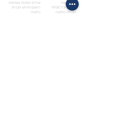
הקוד האתי
ארכיון ישיבות ואסיפות
ארגון בינ"ל FPSB
רישום/חידוש חברות
הנהלת הלשכה
בלשכה
אקדמיה
איתור מתכנן
ולימודי המשך
המדריך לבחירת המתכנן
לימודי ההמשך (CPD)
מנוע חיפוש מתכננים
חיפוש בתכני האקדמיה
מסלול הסמכת סטודנטים
מאמרים
הסמכת
CFP
®
וכנסים
®
מסלול הסמכת
CFP
מאמרים ופרסומים
עבודת גמר ומבחן הסמכה
כנסים ואירועים
איזור אישי לנבחן
כתובתנו
צרו קשר
למכתבים
השאירו הודעה באתר
ראול ולנברג 4,
office@ufpi.co.il
תל-אביב
​055-2976654
תקנונים
תנאי שימוש ותקנון
מדיניות פרטיות
הצהרת נגישות