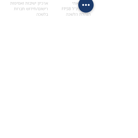
הקוד האתי
ארכיון ישיבות ואסיפות
ארגון בינ"ל FPSB
רישום/חידוש חברות
הנהלת הלשכה
בלשכה
אקדמיה
איתור מתכנן
ולימודי המשך
המדריך לבחירת המתכנן
לימודי ההמשך (CPD)
מנוע חיפוש מתכננים
חיפוש בתכני האקדמיה
מסלול הסמכת סטודנטים
מאמרים
הסמכת
CFP
®
וכנסים
®
מסלול הסמכת
CFP
מאמרים ופרסומים
עבודת גמר ומבחן הסמכה
כנסים ואירועים
איזור אישי לנבחן
כתובתנו
צרו קשר
למכתבים
השאירו הודעה באתר
ראול ולנברג 4,
office@ufpi.co.il
תל-אביב
​055-2976654
תקנונים
תנאי שימוש ותקנון
מדיניות פרטיות
הצהרת נגישות