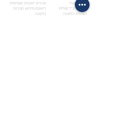
הקוד האתי
ארכיון ישיבות ואסיפות
ארגון בינ"ל FPSB
רישום/חידוש חברות
הנהלת הלשכה
בלשכה
אקדמיה
איתור מתכנן
ולימודי המשך
המדריך לבחירת המתכנן
לימודי ההמשך (CPD)
מנוע חיפוש מתכננים
חיפוש בתכני האקדמיה
מסלול הסמכת סטודנטים
מאמרים
הסמכת
CFP
®
וכנסים
®
מסלול הסמכת
CFP
מאמרים ופרסומים
עבודת גמר ומבחן הסמכה
כנסים ואירועים
איזור אישי לנבחן
כתובתנו
צרו קשר
למכתבים
השאירו הודעה באתר
ראול ולנברג 4,
office@ufpi.co.il
תל-אביב
​055-2976654
תקנונים
תנאי שימוש ותקנון
מדיניות פרטיות
הצהרת נגישות