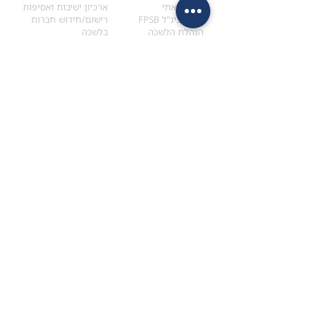
הקוד האתי
ארכיון ישיבות ואסיפות
ארגון בינ"ל FPSB
רישום/חידוש חברות
הנהלת הלשכה
בלשכה
אקדמיה
איתור מתכנן
ולימודי המשך
המדריך לבחירת המתכנן
לימודי ההמשך (CPD)
מנוע חיפוש מתכננים
חיפוש בתכני האקדמיה
מסלול הסמכת סטודנטים
מאמרים
הסמכת
CFP
®
וכנסים
®
מסלול הסמכת
CFP
מאמרים ופרסומים
עבודת גמר ומבחן הסמכה
כנסים ואירועים
איזור אישי לנבחן
כתובתנו
צרו קשר
למכתבים
השאירו הודעה באתר
ראול ולנברג 4,
office@ufpi.co.il
תל-אביב
​055-2976654
תקנונים
תנאי שימוש ותקנון
מדיניות פרטיות
הצהרת נגישות