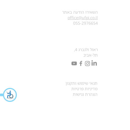
צרו קשר
השאירו הודעה באתר
office@ufpi.co.il
​055-2976654
כתובתנו למכתבים
ראול ולנברג 4,
תל-אביב
תקנונים
תנאי שימוש ותקנון
מדיניות פרטיות
הצהרת נגישות