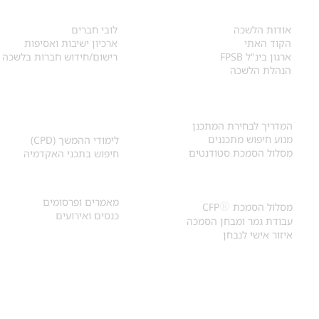
אודות
לחברי הלשכה
​אודות הלשכה
לובי חברים
הקוד האתי
ארכיון ישיבות ואסיפות
ארגון בינ"ל FPSB
רישום/חידוש חברות בלשכה
הנהלת הלשכה
אקדמיה ולימודי
איתור מתכנן
המשך
המדריך לבחירת המתכנן
מנוע חיפוש מתכננים
לימודי ההמשך (CPD)
מסלול הסמכת סטודנטים
חיפוש בתכני האקדמיה
מאמרים וכנסים
הסמכת
CFP
®
מאמרים ופרסומים
®
מסלול הסמכת
CFP
כנסים ואירועים
עבודת גמר ומבחן הסמכה
איזור אישי לנבחן